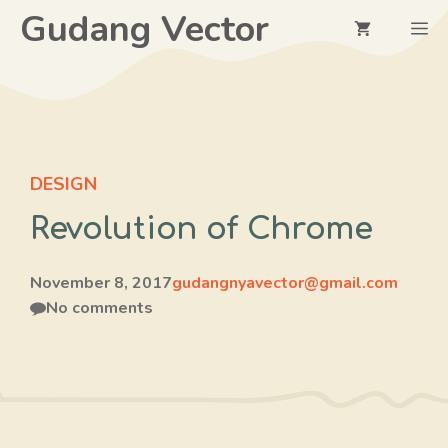
Langsung
Gudang Vector
M
ke
isi
DESIGN
Revolution of Chrome
November 8, 2017
gudangnyavector@gmail.com
No comments