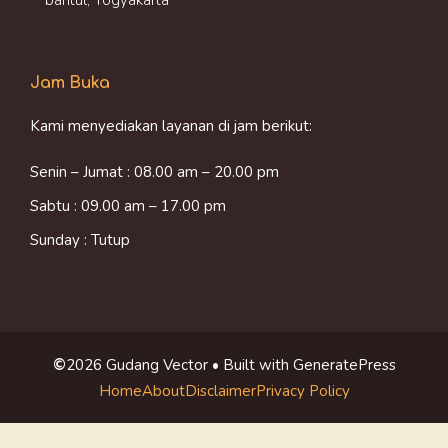
Jam Buka
Kami menyediakan layanan di jam berikut:
Senin – Jumat : 08.00 am – 20.00 pm
Sabtu : 09.00 am – 17.00 pm
Sunday : Tutup
©
2026 Gudang Vector • Built with GeneratePress
Home
About
Disclaimer
Privacy Policy
Item added to cart.
Checkout
0 items -
$
0.00