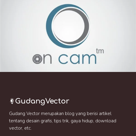
GudangVector
Gudang Vector merupakan blog yang berisi artikel
tentang desain grafis, tips trik, gaya hidup, download
vector, etc.