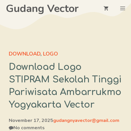
Langsung
Gudang Vector
M
ke
isi
DOWNLOAD
,
LOGO
Download Logo
STIPRAM Sekolah Tinggi
Pariwisata Ambarrukmo
Yogyakarta Vector
November 17, 2025
gudangnyavector@gmail.com
No comments