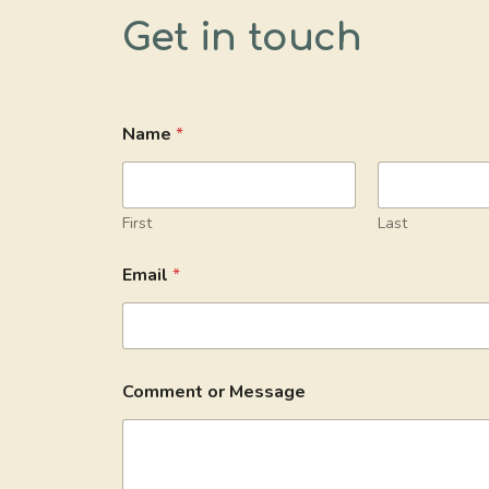
Get in touch
C
Name
*
o
m
m
e
n
First
Last
t
M
Email
*
e
s
s
a
g
e
Comment or Message
E
m
a
i