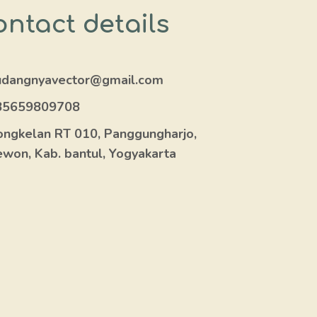
ntact details
udangnyavector@gmail.com
85659809708
ngkelan RT 010, Panggungharjo,
won, Kab. bantul, Yogyakarta