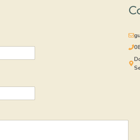
Co
g
0
Do
Se