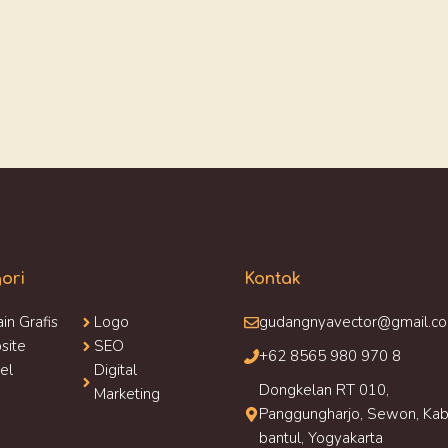
ori
Kontak
in Grafis
Logo
gudangnyavector@gmail.c
site
SEO
+62 8565 980 970 8
kel
Digital
Dongkelan RT 010,
Marketing
Panggungharjo, Sewon, Kab
bantul, Yogyakarta