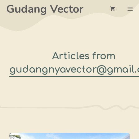
Langsung
Gudang Vector
M
ke
isi
Articles from
gudangnyavector@gmail