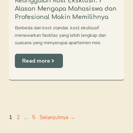
Keunggulan Kost Eksklusif: 7
Alasan Mengapa Mahasiswa dan
Profesional Makin Memilihnya
Berbeda dari kost standar, kost eksklusif
menawarkan fasilitas yang lebih lengkap dan
suasana yang menyerupai apartemen mini.
Read more
Halaman
Halaman
Halaman
1
2
…
5
Selanjutnya
→