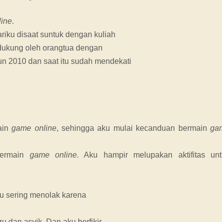
line
.
riku disaat suntuk dengan kuliah
dukung oleh orangtua dengan
n 2010 dan saat itu sudah mendekati
ain
game online
, sehingga aku mulai kecanduan bermain
ga
 bermain
game online
. Aku hampir melupakan aktifitas unt
ku sering menolak karena
u dan asyik. Dan aku berfikir