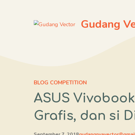
Langsung
ke
Gudang Ve
isi
BLOG COMPETITION
ASUS Vivobook 
Grafis, dan si D
September 7, 2018
gudangnyavector@gmai