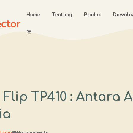
Home
Tentang
Produk
Downlo
ctor
Flip TP410 : Antara 
ia
l.com
No comments