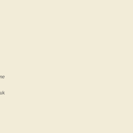
me
uk