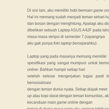
Di sisi lain, aku memiliki hobi bermain
game
on
Hal ini memang sudah menjadi teman sehari-ha
dan bosan dengan menghitung. Apalagi aku di
dibelikan sebuah Laptop ASUS A42F pada tahu
masa-masa skripsi di semester 7
(sayangnya
aku gak punya foto laptop bersejarahku)
.
Laptop yang pada masanya memang memiliki
spesifikasi yang sangat mumpuni untuk berm
online
. Bahkan hampir setiap hari
setelah selesai mengerjakan tugas pasti
bersosialisasi
dengan teman dunia nyata. Setiap diajak
meet
up
atau kopi darat dengan teman komunitas, a
kecanduan main
game online
dengan
teman di dunia maya yang aku anggap lebih ser